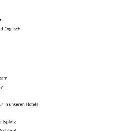
♥
nd Englisch
Team
ny
ur in unseren Hotels
itsplatz
 Problem!