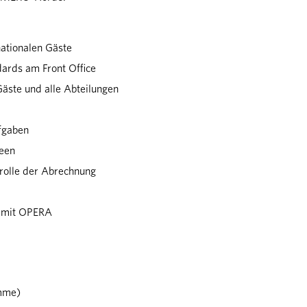
nationalen Gäste
rds am Front Office
Gäste und alle Abteilungen
fgaben
deen
rolle der Abrechnung
n mit OPERA
mme)