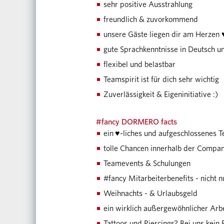
sehr positive Ausstrahlung
freundlich & zuvorkommend
unsere Gäste liegen dir am Herzen
gute Sprachkenntnisse in Deutsch u
flexibel und belastbar
Teamspirit ist für dich sehr wichtig
Zuverlässigkeit & Eigeninitiative :)
#fancy DORMERO facts
♥
ein
-liches und aufgeschlossenes 
tolle Chancen innerhalb der Compa
Teamevents & Schulungen
#fancy Mitarbeiterbenefits - nicht n
Weihnachts - & Urlaubsgeld
ein wirklich außergewöhnlicher Arbe
Tattoos und Piercings? Bei uns kein