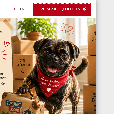
REISEZIELE / HOTELS
»
DE
|
EN