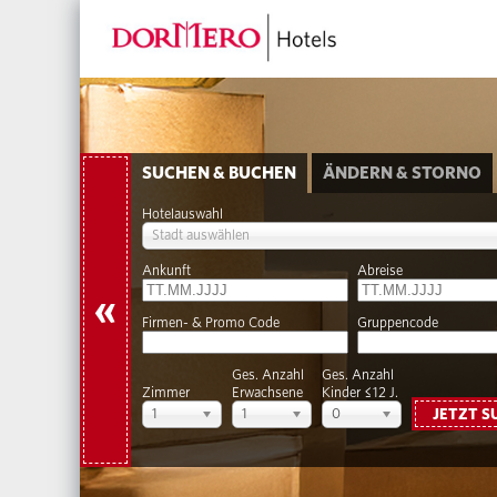
SUCHEN & BUCHEN
ÄNDERN & STORNO
Hotelauswahl
Stadt auswählen
Ankunft
Abreise
«
Firmen- & Promo Code
Gruppencode
Ges. Anzahl
Ges. Anzahl
Zimmer
Erwachsene
Kinder ≤12 J.
1
1
0
JETZT S