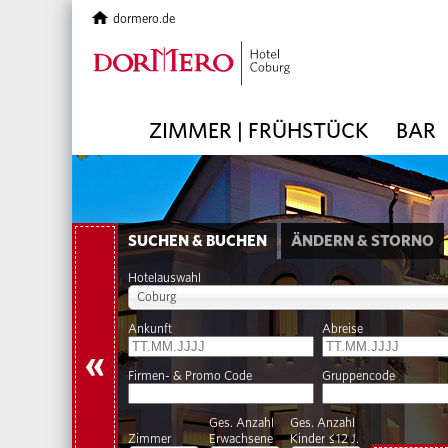
dormero.de
ZIMMER | FRÜHSTÜCK
BAR
SUCHEN & BUCHEN
ÄNDERN & STORNO
Hotelauswahl
Coburg
Ankunft
Abreise
«
Firmen- & Promo Code
Gruppencode
Ges. Anzahl
Ges. Anzahl
Zimmer
Erwachsene
Kinder ≤12 J.