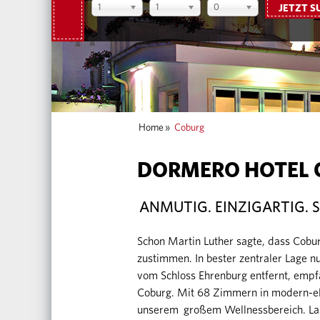
1
1
0
JETZT S
Home
»
Coburg
DORMERO HOTEL
ANMUTIG. EINZIGARTIG. S
Schon Martin Luther sagte, dass Cobur
zustimmen. In bester zentraler Lage 
vom Schloss Ehrenburg entfernt, emp
Coburg. Mit 68 Zimmern in modern-el
unserem großem Wellnessbereich. Las