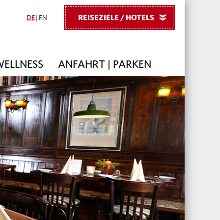
REISEZIELE / HOTELS
»
DE
|
EN
 WELLNESS
ANFAHRT | PARKEN