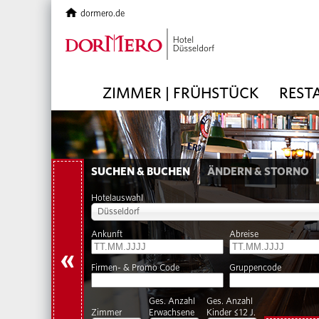
dormero.de
ZIMMER | FRÜHSTÜCK
REST
SUCHEN & BUCHEN
ÄNDERN & STORNO
Hotelauswahl
Düsseldorf
Ankunft
Abreise
«
Firmen- & Promo Code
Gruppencode
Ges. Anzahl
Ges. Anzahl
Zimmer
Erwachsene
Kinder ≤12 J.