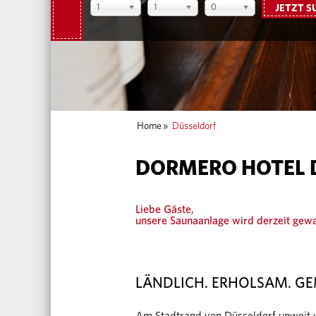
1
1
0
JETZT S
Home
»
Düsseldorf
DORMERO HOTEL 
Liebe Gäste,
unsere Saunaanlage wird derzeit gewar
LÄNDLICH. ERHOLSAM. GE