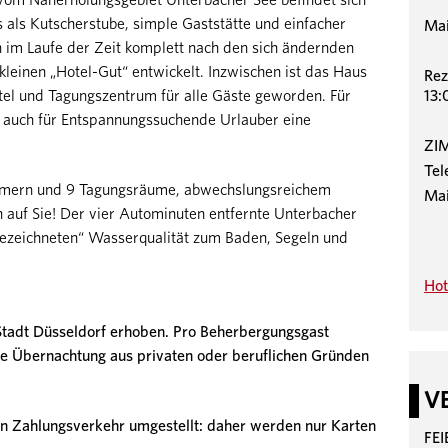
vom Naherholungsgebiet Unterbacher See befindet sich
ls Kutscherstube, simple Gaststätte und einfacher
Mai
h im Laufe der Zeit komplett nach den sich ändernden
leinen „Hotel-Gut“ entwickelt. Inzwischen ist das Haus
Rez
13:
tel und Tagungszentrum für alle Gäste geworden. Für
r auch für Entspannungssuchende Urlauber eine
ZI
Tel
immern und 9 Tagungsräume, abwechslungsreichem
Mai
h auf Sie! Der vier Autominuten entfernte Unterbacher
sgezeichneten“ Wasserqualität zum Baden, Segeln und
Hot
 Stadt Düsseldorf erhoben. Pro Beherbergungsgast
ie Übernachtung aus privaten oder beruflichen Gründen
V
n Zahlungsverkehr umgestellt: daher werden nur Karten
FE