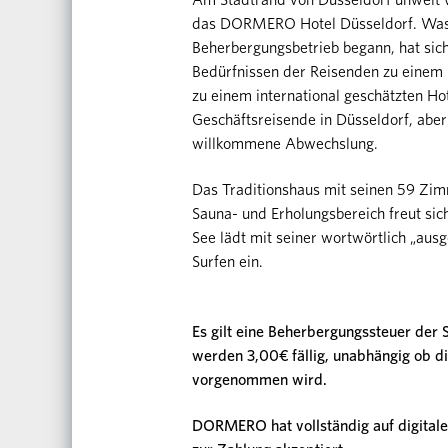
Am Stadtrand von Düsseldorf unweit 
das DORMERO Hotel Düsseldorf. Was a
Beherbergungsbetrieb begann, hat sic
Bedürfnissen der Reisenden zu einem k
zu einem international geschätzten Ho
Geschäftsreisende in Düsseldorf, abe
willkommene Abwechslung.
Das Traditionshaus mit seinen 59 Z
Sauna- und Erholungsbereich freut sic
See lädt mit seiner wortwörtlich „au
Surfen ein.
Es gilt eine Beherbergungssteuer der
werden 3,00€ fällig, unabhängig ob d
vorgenommen wird.
DORMERO hat vollständig auf digitale