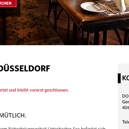
UCHEN
DÜSSELDORF
K
tet und bleibt vorerst geschlossen.
DO
Ger
406
MÜTLICH.
Tel