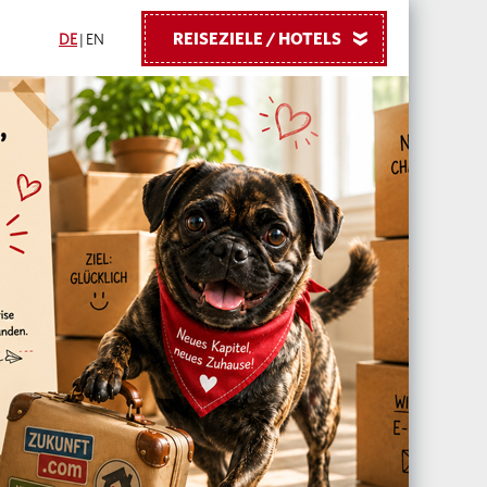
REISEZIELE / HOTELS
»
DE
|
EN