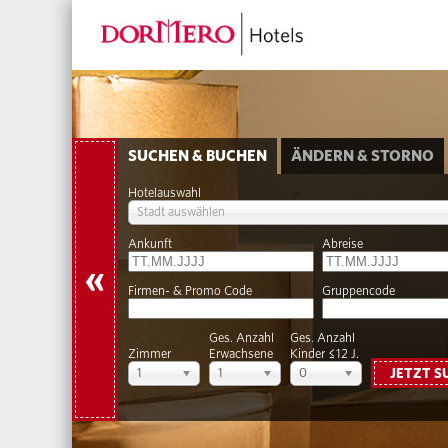
SUCHEN & BUCHEN
ÄNDERN & STORNO
Hotelauswahl
Stadt auswählen
Ankunft
Abreise
«
Firmen- & Promo Code
Gruppencode
Ges. Anzahl
Ges. Anzahl
Zimmer
Erwachsene
Kinder ≤12 J.
1
1
0
JETZT S