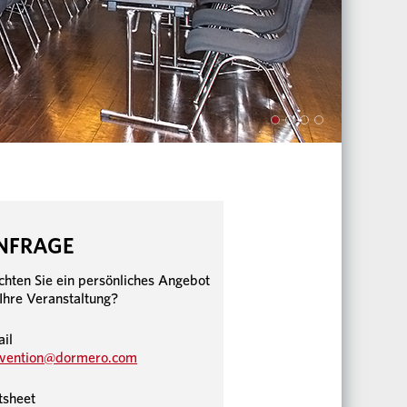
NFRAGE
hten Sie ein persönliches Angebot
 Ihre Veranstaltung?
il
vention@dormero.c
om
tsheet