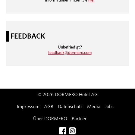
Informationen finden Sie
hier
FEEDBACK
Unbefriedigt?
feedback@dormero.com
© 2026 DORMERO Hotel AG
Impressum
AGB
Datenschutz
Media
Jobs
Über DORMERO
Partner
Kontakt