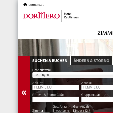
dormero.de
ZIMME
SUCHEN & BUCHEN
ÄNDERN & STORNO
Hotelauswahl
Reutlingen
Ankunft
Abreise
«
Firmen- & Promo Code
Gruppencode
Ges. Anzahl
Ges. Anzahl
Zimmer
Erwachsene
Kinder ≤12 J.