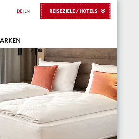
REISEZIELE / HOTELS
»
DE
|
EN
PARKEN