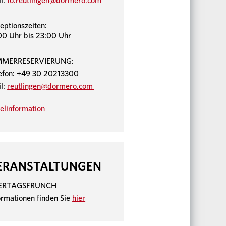
l:
fo.reutlingen@dormero.com
eptionszeiten:
00 Uhr bis 23:00 Uhr
MMERRESERVIERUNG:
efon: +49 30 20213300
l:
reutlingen@dormero.com
elinformation
ERANSTALTUNGEN
IERTAGSFRUNCH
ormationen finden Sie
hier