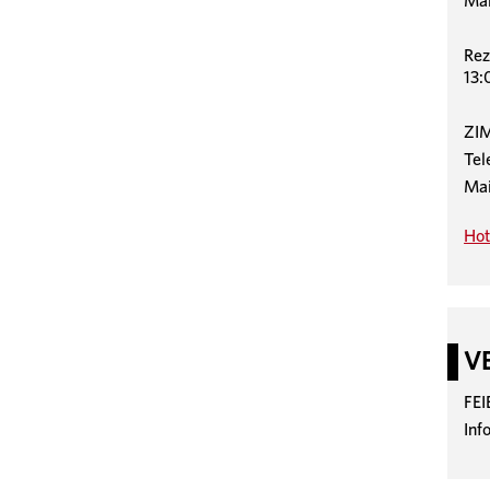
Mai
Rez
13:
ZI
Tel
Mai
Hot
V
FE
Inf