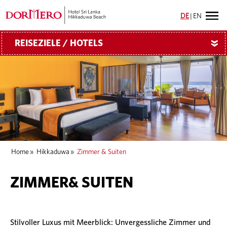
DE
|
EN
REISEZIELE / HOTELS
»
Home
»
Hikkaduwa
»
Zimmer & Suiten
ZIMMER& SUITEN
Stilvoller Luxus mit Meerblick: Unvergessliche Zimmer und