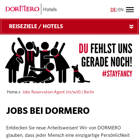
DE
|
EN
REISEZIELE / HOTELS
»
Home
»
Jobs
Reservation Agent (m/w/d) | Berlin
JOBS BEI DORMERO
Entdecken Sie neue Arbeitsweisen! Wir von DORMERO
glauben, dass jeder Mensch eine einzigartige Persönlichkeit