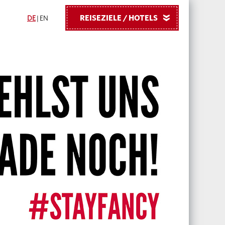
REISEZIELE / HOTELS
»
DE
|
EN