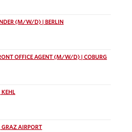
DER (M/W/D) | BERLIN
RONT OFFICE AGENT (M/W/D) | COBURG
 KEHL
 GRAZ AIRPORT