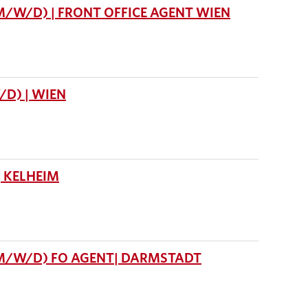
M/W/D) | FRONT OFFICE AGENT WIEN
D) | WIEN
 KELHEIM
(M/W/D) FO AGENT| DARMSTADT