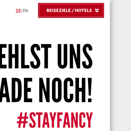
REISEZIELE / HOTELS
»
DE
|
EN