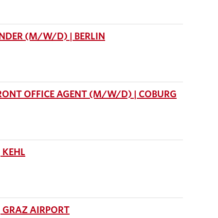
DER (M/W/D) | BERLIN
RONT OFFICE AGENT (M/W/D) | COBURG
 KEHL
 GRAZ AIRPORT