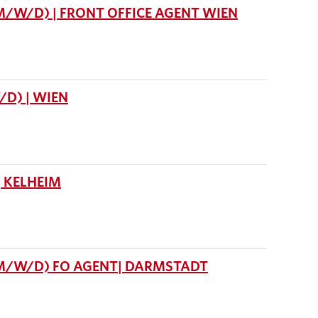
M/W/D) | FRONT OFFICE AGENT WIEN
D) | WIEN
 KELHEIM
(M/W/D) FO AGENT| DARMSTADT