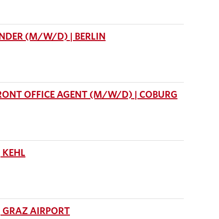
DER (M/W/D) | BERLIN
RONT OFFICE AGENT (M/W/D) | COBURG
 KEHL
 GRAZ AIRPORT