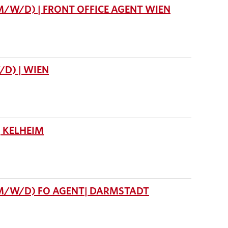
M/W/D) | FRONT OFFICE AGENT WIEN
D) | WIEN
 KELHEIM
(M/W/D) FO AGENT| DARMSTADT