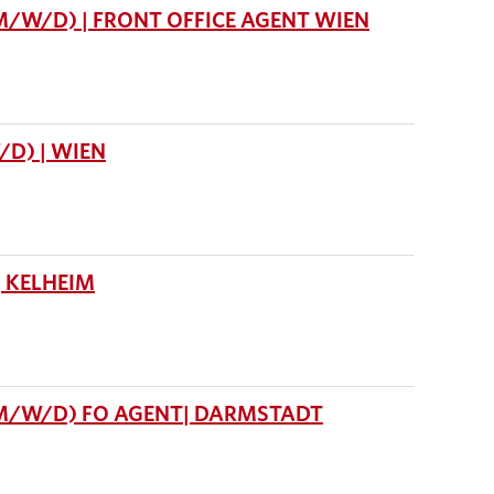
M/W/D) | FRONT OFFICE AGENT WIEN
D) | WIEN
 KELHEIM
(M/W/D) FO AGENT| DARMSTADT