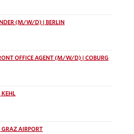
DER (M/W/D) | BERLIN
RONT OFFICE AGENT (M/W/D) | COBURG
 KEHL
 GRAZ AIRPORT