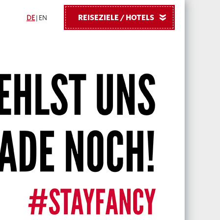
REISEZIELE / HOTELS
»
DE
|
EN