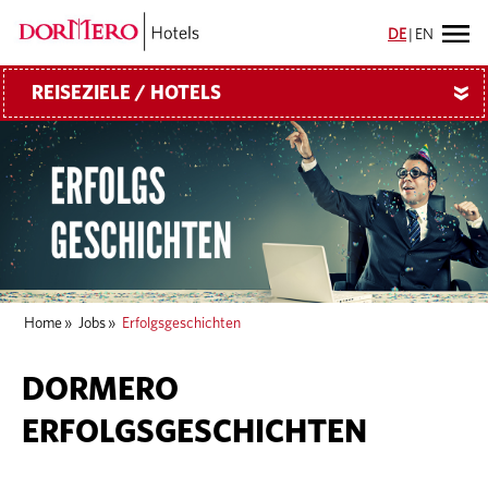
DE
|
EN
REISEZIELE / HOTELS
»
Home
»
Jobs
»
Erfolgsgeschichten
DORMERO
ERFOLGSGESCHICHTEN