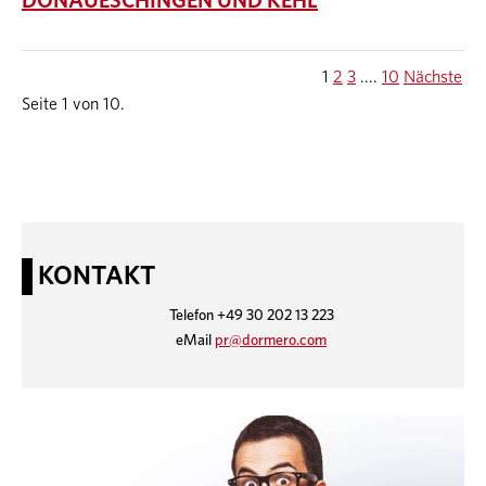
DONAUESCHINGEN UND KEHL
1
2
3
....
10
Nächste
Seite 1 von 10.
KONTAKT
Telefon +49 30 202 13 223
eMail
pr@dormero.com