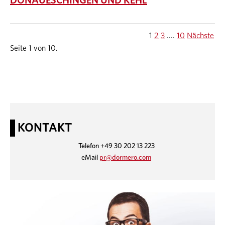
DONAUESCHINGEN UND KEHL
1
2
3
....
10
Nächste
Seite 1 von 10.
KONTAKT
Telefon +49 30 202 13 223
eMail
pr@dormero.com