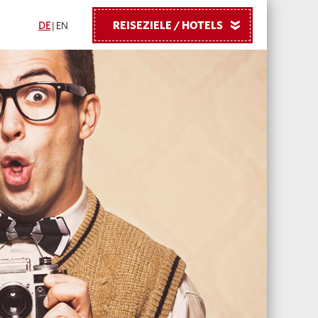
REISEZIELE / HOTELS
»
DE
|
EN