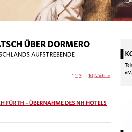
ATSCH ÜBER DORMERO
K
TSCHLANDS AUFSTREBENDE
Tel
eM
1
2
3
....
10
Nächste
H FÜRTH – ÜBERNAHME DES NH HOTELS