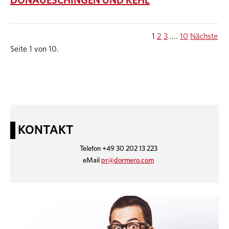
DONAUESCHINGEN UND KEHL
1
2
3
....
10
Nächste
Seite 1 von 10.
KONTAKT
Telefon +49 30 202 13 223
eMail
pr@dormero.com