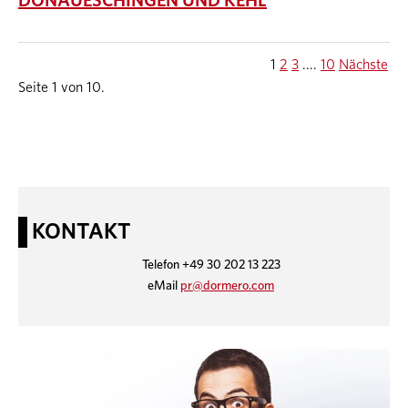
DONAUESCHINGEN UND KEHL
1
2
3
....
10
Nächste
Seite 1 von 10.
KONTAKT
Telefon +49 30 202 13 223
eMail
pr@dormero.com