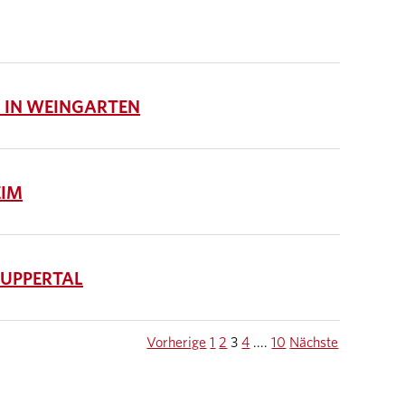
 IN WEINGARTEN
EIM
UPPERTAL
Vorherige
1
2
3
4
....
10
Nächste