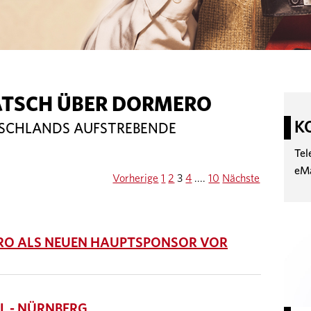
ATSCH ÜBER DORMERO
K
TSCHLANDS AUFSTREBENDE
Tel
eM
Vorherige
1
2
3
4
....
10
Nächste
ERO ALS NEUEN HAUPTSPONSOR VOR
 - NÜRNBERG