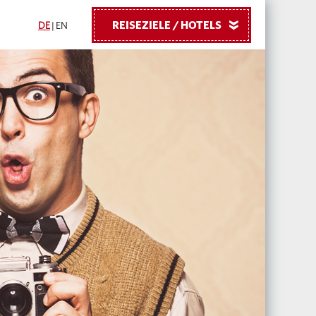
REISEZIELE / HOTELS
»
DE
|
EN