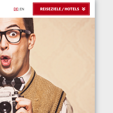
REISEZIELE / HOTELS
»
DE
|
EN