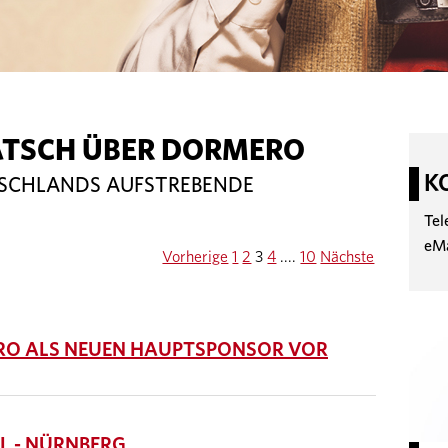
ATSCH ÜBER DORMERO
K
TSCHLANDS AUFSTREBENDE
Tel
eM
Vorherige
1
2
3
4
....
10
Nächste
ERO ALS NEUEN HAUPTSPONSOR VOR
 - NÜRNBERG