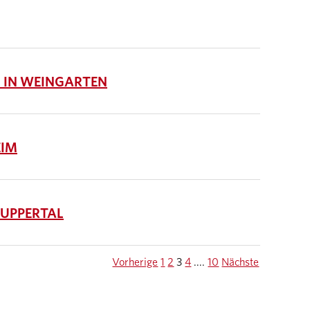
 IN WEINGARTEN
EIM
UPPERTAL
Vorherige
1
2
3
4
....
10
Nächste