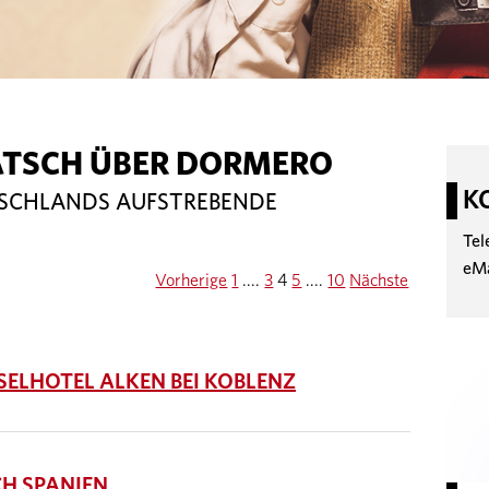
ATSCH ÜBER DORMERO
K
TSCHLANDS AUFSTREBENDE
Tel
eM
Vorherige
1
....
3
4
5
....
10
Nächste
LHOTEL ALKEN BEI KOBLENZ
H SPANIEN