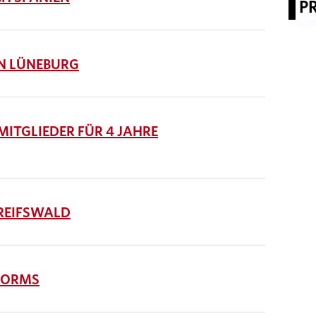
P
IN LÜNEBURG
ITGLIEDER FÜR 4 JAHRE
REIFSWALD
WORMS