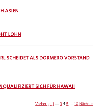
H ASIEN
ÖHT LOHN
RL SCHEIDET ALS DORMERO VORSTAND
QUALIFIZIERT SICH FÜR HAWAII
Vorherige
1
....
3
4
5
....
10
Nächste