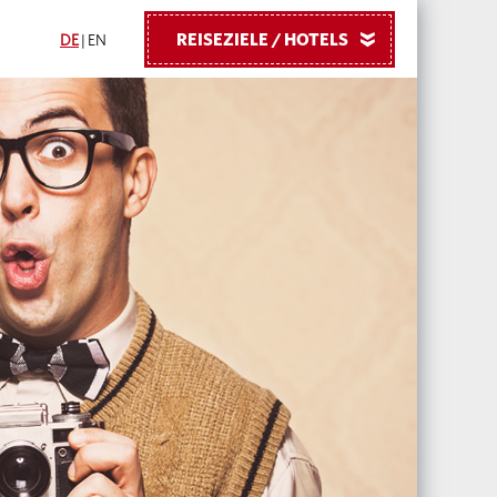
REISEZIELE / HOTELS
»
DE
|
EN