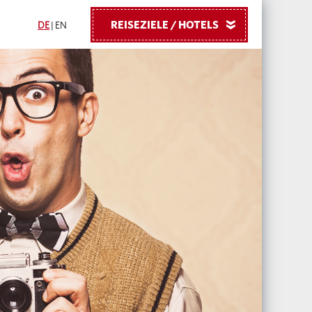
REISEZIELE / HOTELS
»
DE
|
EN