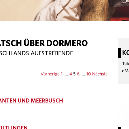
ATSCH ÜBER DORMERO
K
TSCHLANDS AUFSTREBENDE
Tel
eM
Vorherige
1
....
4
5
6
....
10
Nächste
NTEN UND MEERBUSCH
UTLINGEN