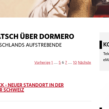
ATSCH ÜBER DORMERO
K
TSCHLANDS AUFSTREBENDE
Tel
eM
Vorherige
1
....
5
6
7
....
10
Nächste
 - NEUER STANDORT IN DER
R SCHWEIZ