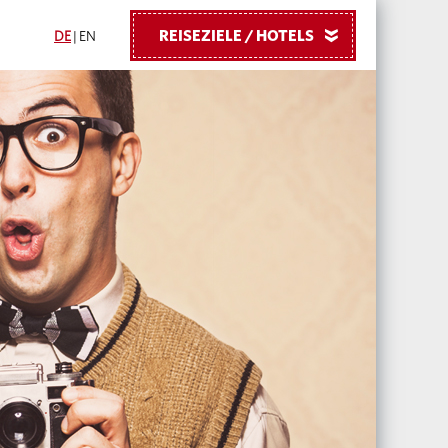
REISEZIELE / HOTELS
»
DE
|
EN