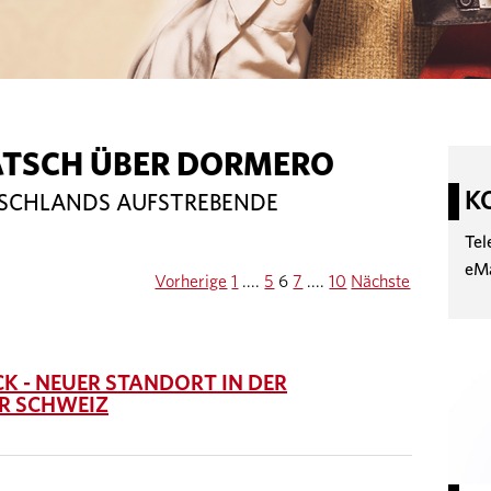
ATSCH ÜBER DORMERO
K
TSCHLANDS AUFSTREBENDE
Tel
eM
Vorherige
1
....
5
6
7
....
10
Nächste
 - NEUER STANDORT IN DER
R SCHWEIZ