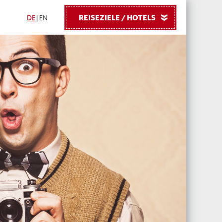
REISEZIELE / HOTELS
»
DE
|
EN