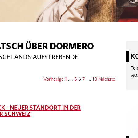
ATSCH ÜBER DORMERO
K
TSCHLANDS AUFSTREBENDE
Tel
eM
Vorherige
1
....
5
6
7
....
10
Nächste
 - NEUER STANDORT IN DER
R SCHWEIZ