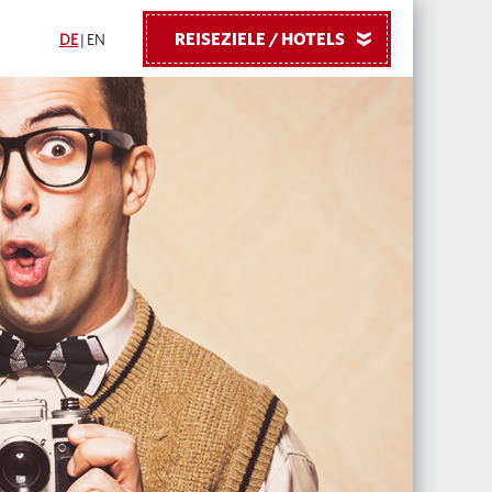
REISEZIELE / HOTELS
»
DE
|
EN