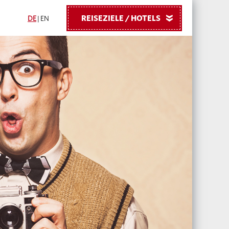
REISEZIELE / HOTELS
»
DE
|
EN