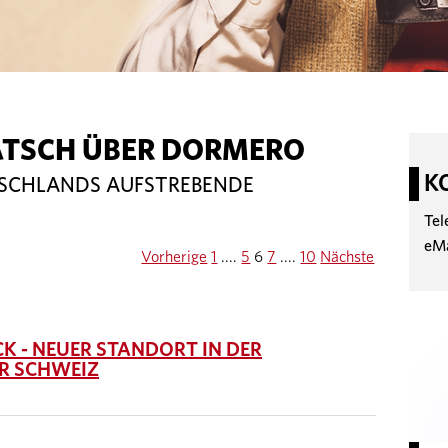
ATSCH ÜBER DORMERO
K
TSCHLANDS AUFSTREBENDE
Tel
eM
Vorherige
1
....
5
6
7
....
10
Nächste
 - NEUER STANDORT IN DER
R SCHWEIZ