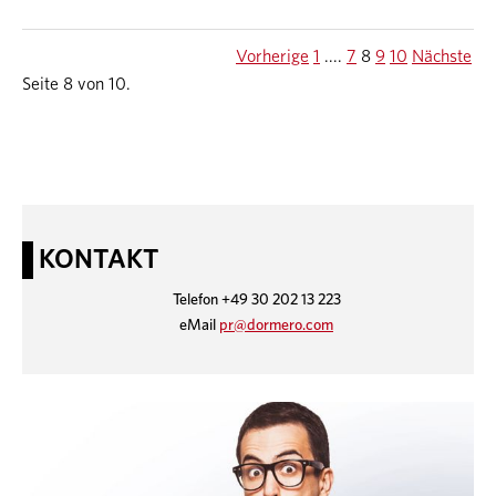
Vorherige
1
....
7
8
9
10
Nächste
Seite 8 von 10.
KONTAKT
Telefon +49 30 202 13 223
eMail
pr@dormero.com