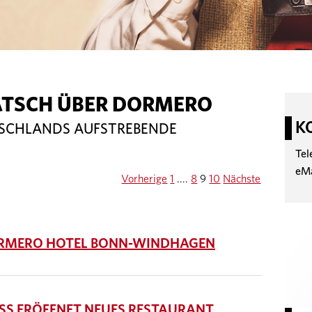
ATSCH ÜBER DORMERO
K
TSCHLANDS AUFSTREBENDE
Tel
eM
Vorherige
1
....
8
9
10
Nächste
RMERO HOTEL BONN-WINDHAGEN
SS ERÖFFNET NEUES RESTAURANT