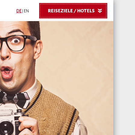
REISEZIELE / HOTELS
»
DE
|
EN