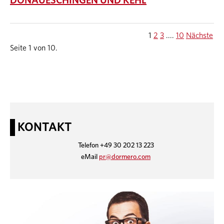
DONAUESCHINGEN UND KEHL
1
2
3
....
10
Nächste
Seite 1 von 10.
KONTAKT
Telefon +49 30 202 13 223
eMail
pr@dormero.com