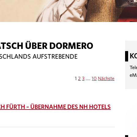
ATSCH ÜBER DORMERO
K
TSCHLANDS AUFSTREBENDE
Tel
eM
1
2
3
....
10
Nächste
H FÜRTH – ÜBERNAHME DES NH HOTELS