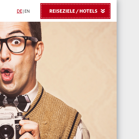
REISEZIELE / HOTELS
»
DE
|
EN