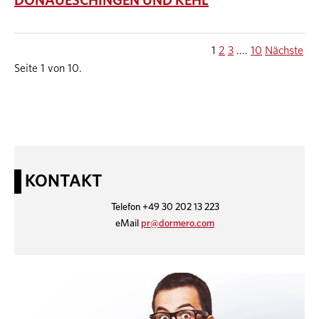
DONAUESCHINGEN UND KEHL
1
2
3
....
10
Nächste
Seite 1 von 10.
KONTAKT
Telefon +49 30 202 13 223
eMail
pr@dormero.com