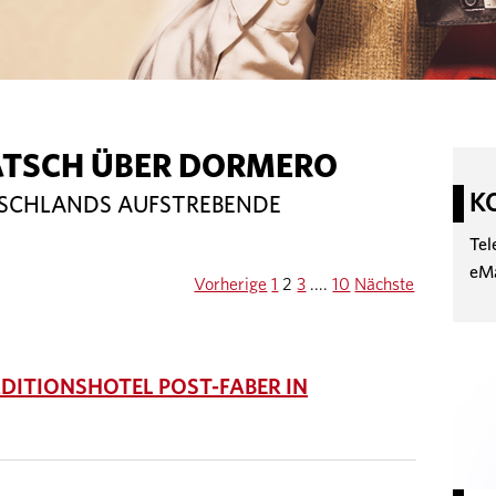
ATSCH ÜBER DORMERO
K
TSCHLANDS AUFSTREBENDE
Tel
eM
Vorherige
1
2
3
....
10
Nächste
ITIONSHOTEL POST-FABER IN