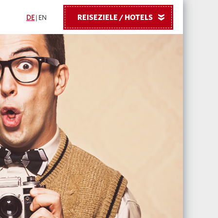
REISEZIELE / HOTELS
»
DE
|
EN