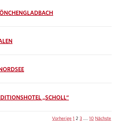
ÖNCHENGLADBACH
ALEN
NORDSEE
ITIONSHOTEL „SCHOLL“
Vorherige
1
2
3
....
10
Nächste