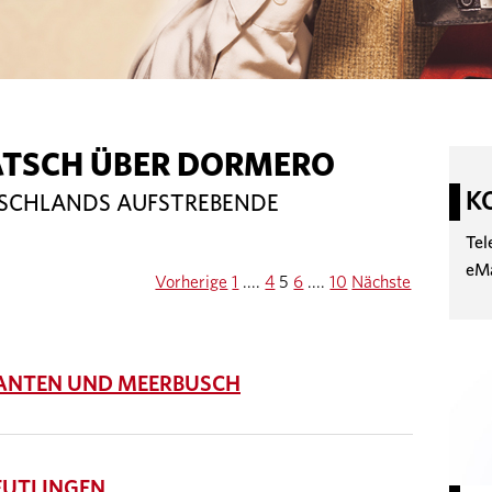
ATSCH ÜBER DORMERO
K
TSCHLANDS AUFSTREBENDE
Tel
eM
Vorherige
1
....
4
5
6
....
10
Nächste
NTEN UND MEERBUSCH
UTLINGEN