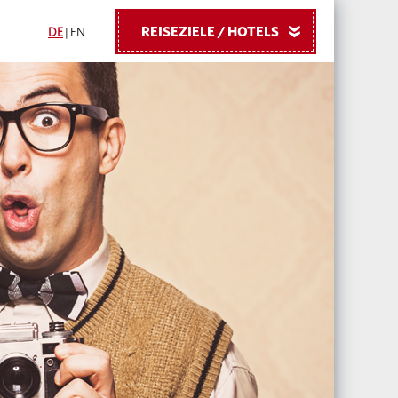
REISEZIELE / HOTELS
»
DE
|
EN