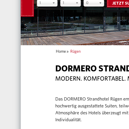
1
1
0
JETZT S
Home
»
Rügen
DORMERO STRAN
MODERN. KOMFORTABEL. 
Das DORMERO Strandhotel Rügen empfä
hochwertig ausgestattete Suiten, teil
Atmosphäre des Hotels überzeugt mit 
Individualität.