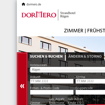
dormero.de
ZIMMER | FRÜHS
SUCHEN & BUCHEN
ÄNDERN & STORNO
Hotelauswahl
Rügen
Ankunft
Abreise
«
Firmen- & Promo Code
Gruppencode
Ges. Anzahl
Ges. Anzahl
Zimmer
Erwachsene
Kinder ≤12 J.