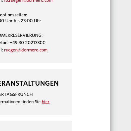
l:
fo.ruegen@dormero.com
eptionszeiten:
00 Uhr bis 23:00 Uhr
MMERRESERVIERUNG:
efon: +49 30 20213300
l:
ruegen@dormero.com
ERANSTALTUNGEN
IERTAGSFRUNCH
ormationen finden Sie
hier