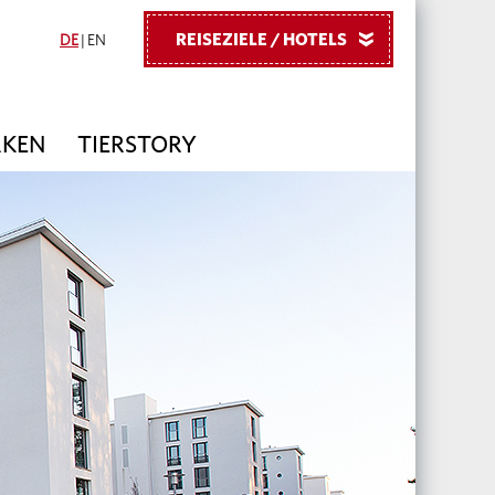
REISEZIELE / HOTELS
»
DE
|
EN
RKEN
TIERSTORY