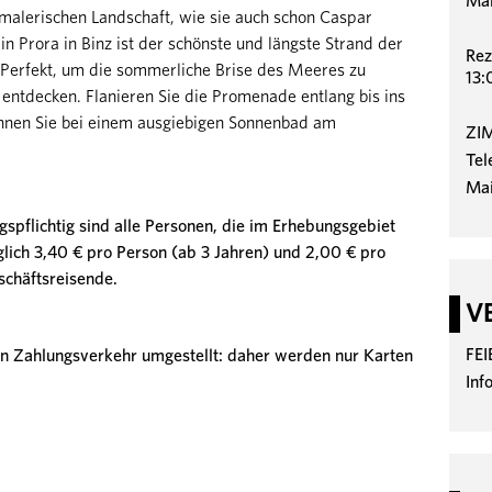
Mai
r malerischen Landschaft, wie sie auch schon Caspar
 in Prora in Binz ist der schönste und längste Strand der
Rez
n. Perfekt, um die sommerliche Brise des Meeres zu
13:
entdecken. Flanieren Sie die Promenade entlang bis ins
nnen Sie bei einem ausgiebigen Sonnenbad am
ZI
Tel
Mai
agspflichtig sind alle Personen, die im Erhebungsgebiet
lich 3,40 € pro Person (ab 3 Jahren) und 2,00 € pro
chäftsreisende.
V
FE
n Zahlungsverkehr umgestellt: daher werden nur Karten
Inf