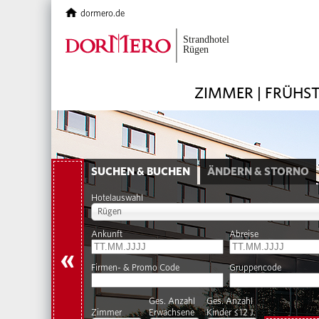
dormero.de
ZIMMER | FRÜHS
SUCHEN & BUCHEN
ÄNDERN & STORNO
Hotelauswahl
Rügen
Ankunft
Abreise
«
Firmen- & Promo Code
Gruppencode
Ges. Anzahl
Ges. Anzahl
Zimmer
Erwachsene
Kinder ≤12 J.