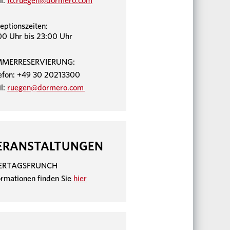
l:
fo.ruegen@dormero.com
eptionszeiten:
00 Uhr bis 23:00 Uhr
MMERRESERVIERUNG:
efon: +49 30 20213300
l:
ruegen@dormero.com
ERANSTALTUNGEN
IERTAGSFRUNCH
ormationen finden Sie
hier