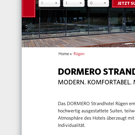
1
1
0
JETZT S
Home
»
Rügen
DORMERO STRAN
MODERN. KOMFORTABEL. 
Das DORMERO Strandhotel Rügen empfä
hochwertig ausgestattete Suiten, teil
Atmosphäre des Hotels überzeugt mit 
Individualität.