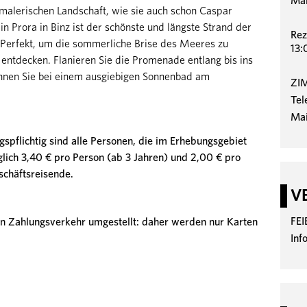
Mai
r malerischen Landschaft, wie sie auch schon Caspar
 in Prora in Binz ist der schönste und längste Strand der
Rez
n. Perfekt, um die sommerliche Brise des Meeres zu
13:
entdecken. Flanieren Sie die Promenade entlang bis ins
nnen Sie bei einem ausgiebigen Sonnenbad am
ZI
Tel
Mai
agspflichtig sind alle Personen, die im Erhebungsgebiet
lich 3,40 € pro Person (ab 3 Jahren) und 2,00 € pro
chäftsreisende.
V
FE
n Zahlungsverkehr umgestellt: daher werden nur Karten
Inf