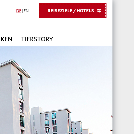
REISEZIELE / HOTELS
»
DE
|
EN
RKEN
TIERSTORY