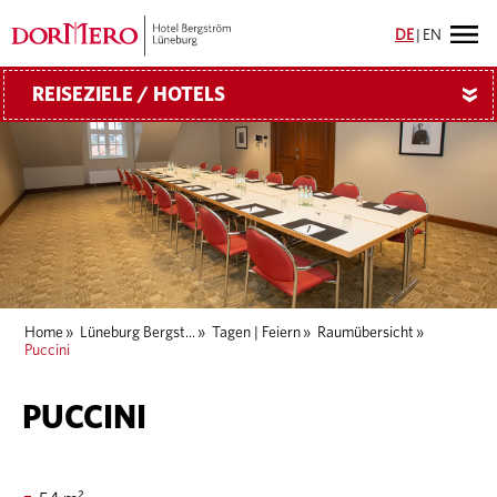
DE
|
EN
REISEZIELE / HOTELS
»
Home
»
Lüneburg Bergst...
»
Tagen | Feiern
»
Raumübersicht
»
Puccini
PUCCINI