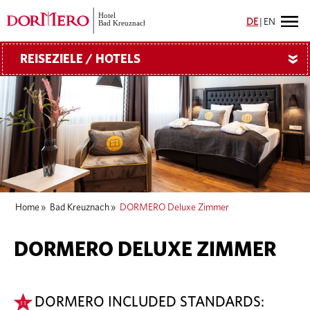
DE
|
EN
REISEZIELE / HOTELS
»
Home
»
Bad Kreuznach
»
DORMERO Deluxe Zimmer
DORMERO DELUXE ZIMMER
DORMERO INCLUDED STANDARDS: