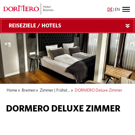
DE
|
EN
REISEZIELE / HOTELS
»
Home
»
Bremen
»
Zimmer | Frühst...
»
DORMERO Deluxe Zimmer
DORMERO DELUXE ZIMMER