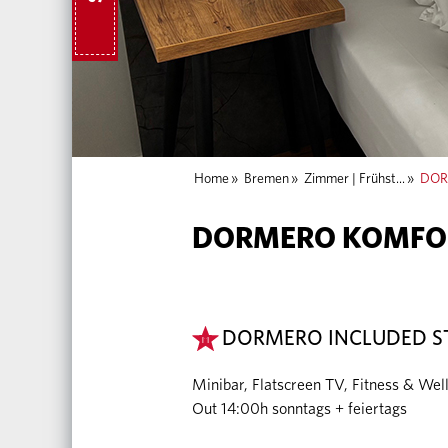
Home
»
Bremen
»
Zimmer | Frühst...
»
DOR
DORMERO KOMFO
DORMERO INCLUDED S
Minibar, Flatscreen TV, Fitness & Wel
Out 14:00h sonntags + feiertags