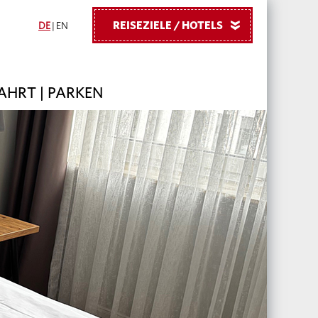
REISEZIELE / HOTELS
»
DE
|
EN
AHRT | PARKEN