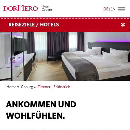
DE
|
EN
REISEZIELE / HOTELS
»
Home
»
Coburg
»
Zimmer | Frühstück
ANKOMMEN UND
WOHLFÜHLEN.