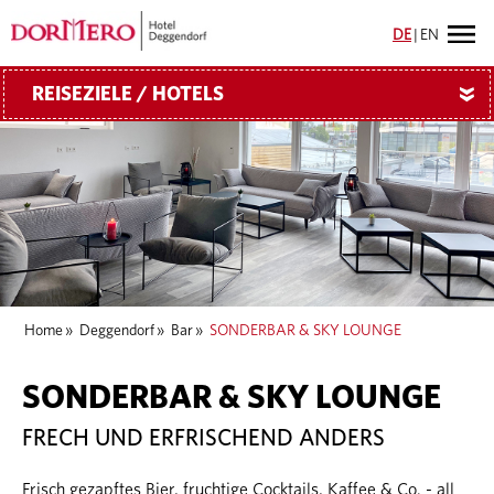
DE
|
EN
REISEZIELE / HOTELS
»
Home
»
Deggendorf
»
Bar
»
SONDERBAR & SKY LOUNGE
SONDERBAR & SKY LOUNGE
FRECH UND ERFRISCHEND ANDERS
Frisch gezapftes Bier, fruchtige Cocktails, Kaffee & Co. - all