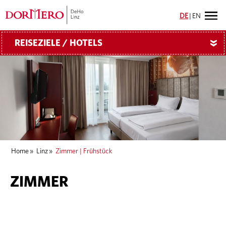
DE
|
EN
REISEZIELE / HOTELS
»
Home
»
Linz
»
Zimmer | Frühstück
ZIMMER