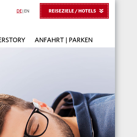
REISEZIELE / HOTELS
»
DE
|
EN
ERSTORY
ANFAHRT | PARKEN