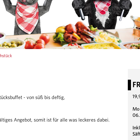
hstück
F
19,
cksbuffet - von süß bis deftig,
Mo 
06.
ältiges Angebot, somit ist für alle was leckeres dabei.
Ink
Säf