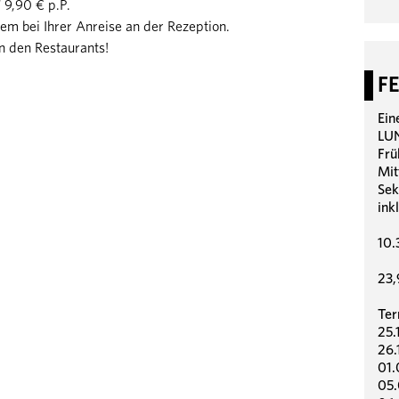
9,90 € p.P.
quem bei Ihrer Anreise an der Rezeption.
in den Restaurants!
F
Ein
LUN
Frü
Mit
Sek
ink
10.
23,
Ter
25.
26.
01.
05.