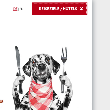
REISEZIELE / HOTELS
»
DE
|
EN