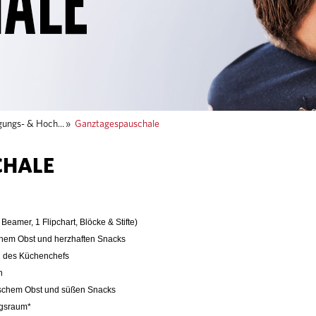
gungs- & Hoch...
»
Ganztagespauschale
CHALE
eamer, 1 Flipchart, Blöcke & Stifte)
schem Obst und herzhaften Snacks
l des Küchenchefs
n
rischem Obst und süßen Snacks
ngsraum*