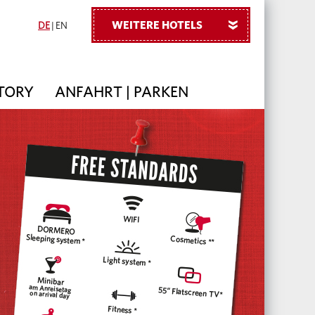
WEITERE HOTELS
»
DE
|
EN
TORY
ANFAHRT | PARKEN