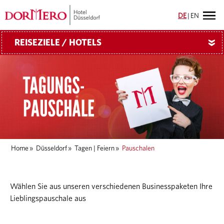
DE
|
EN
REISEZIELE / HOTELS
»
Home
»
Düsseldorf
»
Tagen | Feiern
»
Pauschalen
Wählen Sie aus unseren verschiedenen Businesspaketen Ihre
Lieblingspauschale aus