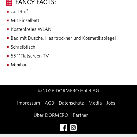
FANCY FACTS:
ca. 19m²
Mit Einzelbett
Kostenfreies WLAN
Bad mit Dusche, Haartrockner und Kosmetikspiegel
Schreibtisch
55´´Flatscreen TV
Minibar
© 2026 DORMERO Hotel AG
Impressum
AGB
Datenschutz
Media
Jobs
Über DORMERO
Partner
Kontakt